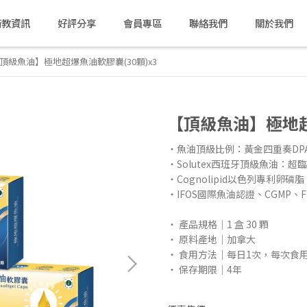
衛教資訊
好評分享
會員專區
聯絡我們
關於我們
頂級魚油】極地超爆魚油軟膠囊(30顆)x3
【頂級魚油】極地超
‧魚油頂級比例：黃金四重奏DPA+
‧Solutex西班牙頂級魚油：超
‧Cognolipid以色列專利卵
‧IFOS國際魚油認證、CGMP、
・ 產品規格｜1 盒 30 顆
・ 原料產地｜加拿大
・ 食用方法｜每日1次，每次食
・ 保存期限｜4年