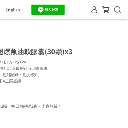
English
爆魚油軟膠囊(30顆)x3
DHA+PS+PA！
臨界CO2萃取的rTG型態魚油
磷脂：思緒清晰、壓力洩洪
FDA工廠認證
用2顆，每日勿超過2顆，多食無益。