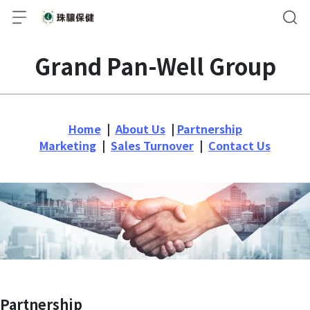
Grand Pan-Well Group
Home
  |  
About Us
  | 
Partnership
Marketing
  |  
Sales Turnover
  |  
Contact Us
Partnership